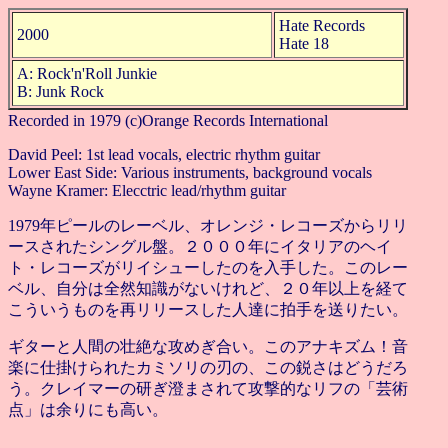
Hate Records
2000
Hate 18
A: Rock'n'Roll Junkie
B: Junk Rock
Recorded in 1979 (c)Orange Records International
David Peel: 1st lead vocals, electric rhythm guitar
Lower East Side: Various instruments, background vocals
Wayne Kramer: Elecctric lead/rhythm guitar
1979年ピールのレーベル、オレンジ・レコーズからリリ
ースされたシングル盤。２０００年にイタリアのヘイ
ト・レコーズがリイシューしたのを入手した。このレー
ベル、自分は全然知識がないけれど、２０年以上を経て
こういうものを再リリースした人達に拍手を送りたい。
ギターと人間の壮絶な攻めぎ合い。このアナキズム！音
楽に仕掛けられたカミソリの刃の、この鋭さはどうだろ
う。クレイマーの研ぎ澄まされて攻撃的なリフの「芸術
点」は余りにも高い。