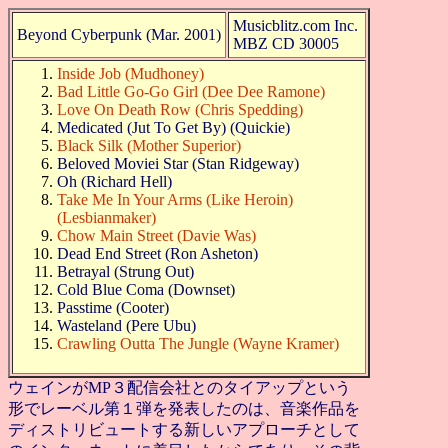
Musicblitz.com Inc.
Beyond Cyberpunk (Mar. 2001)
MBZ CD 30005
Inside Job (Mudhoney)
Bad Little Go-Go Girl (Dee Dee Ramone)
Love On Death Row (Chris Spedding)
Medicated (Jut To Get By) (Quickie)
Black Silk (Mother Superior)
Beloved Moviei Star (Stan Ridgeway)
Oh (Richard Hell)
Take Me In Your Arms (Like Heroin)
(Lesbianmaker)
Chow Main Street (Davie Was)
Dead End Street (Ron Asheton)
Betrayal (Strung Out)
Cold Blue Coma (Downset)
Passtime (Cooter)
Wasteland (Pere Ubu)
Crawling Outta The Jungle (Wayne Kramer)
ウェインがMP３配信会社とのタイアップという
形でレーベル第１弾を発表したのは、音楽作品を
ディストリビュートする新しいアプローチとして