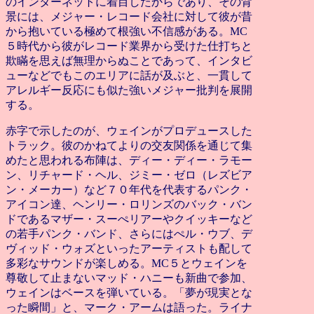
のインターネットに着目したからであり、その背
景には、メジャー・レコード会社に対して彼が昔
から抱いている極めて根強い不信感がある。MC
５時代から彼がレコード業界から受けた仕打ちと
欺瞞を思えば無理からぬことであって、インタビ
ューなどでもこのエリアに話が及ぶと、一貫して
アレルギー反応にも似た強いメジャー批判を展開
する。
赤字で示したのが、ウェインがプロデュースした
トラック。彼のかねてよりの交友関係を通じて集
めたと思われる布陣は、ディー・ディー・ラモー
ン、リチャード・ヘル、ジミー・ゼロ（レズビア
ン・メーカー）など７０年代を代表するパンク・
アイコン達、ヘンリー・ロリンズのバック・バン
ドであるマザー・スーぺリアーやクイッキーなど
の若手パンク・バンド、さらにはぺル・ウブ、デ
ヴィッド・ウォズといったアーティストも配して
多彩なサウンドが楽しめる。MC５とウェインを
尊敬して止まないマッド・ハニーも新曲で参加、
ウェインはベースを弾いている。「夢が現実とな
った瞬間」と、マーク・アームは語った。ライナ